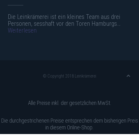
Die Leinkrämerei ist ein kleines Team aus drei
Personen, sesshaft vor den Toren Hamburgs…
Weiterlesen
© Copyright 2018 Leinkrämerei
Alle Preise inkl. der gesetzlichen MwSt.
Die durchgestrichenen Preise entsprechen dem bisherigen Preis
in diesem Online-Shop.