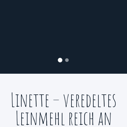
einfach.
JETZT EINKAUFEN
Linette Startbild
Produktvielfalt
Linette – veredeltes
Leinmehl reich an