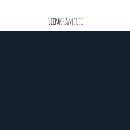
Leinkrämerei – aus
Liebe zur Natur.
Gesunde Ernährung ganz